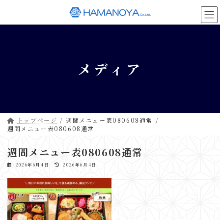
コ
ナ
ン
ビ
テ
ゲ
ン
ー
ツ
シ
へ
ョ
メディア
ス
ン
キ
に
ッ
移
プ
動
トップページ
週間メニュー表080608通常
週間メニュー表080608通常
週間メニュー表080608通常
最
2026年6月4日
2026年6月4日
終
更
新
日
時
: