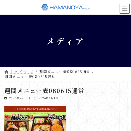
コ
ナ
ン
ビ
テ
ゲ
ン
ー
ツ
シ
へ
ョ
メディア
ス
ン
キ
に
ッ
移
プ
動
トップページ
週間メニュー表080615通常
週間メニュー表080615通常
週間メニュー表080615通常
最
2026年6月11日
2026年6月11日
終
更
新
日
時
: