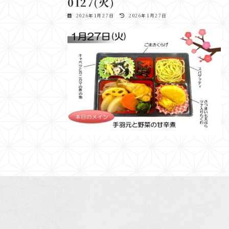
0127(火)
最
2026年1月27日
2026年1月27日
終
更
新
日
時
: