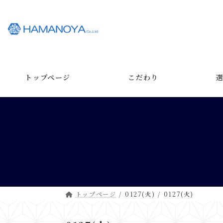
コ
ナ
ン
ビ
テ
ゲ
ン
ー
ツ
シ
へ
ョ
ス
ン
トップページ
こだわり
キ
に
ッ
移
プ
動
トップページ
0127(火)
0127(火)