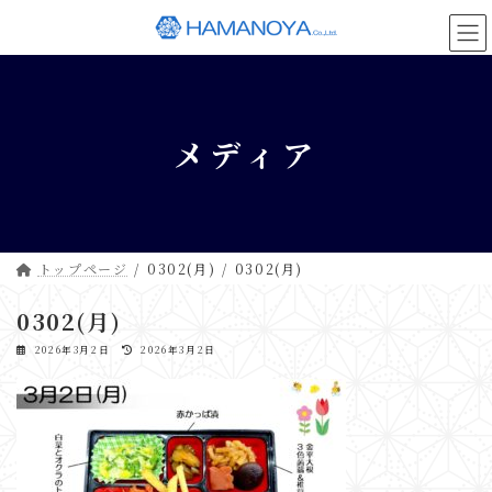
コ
ナ
ン
ビ
テ
ゲ
ン
ー
ツ
シ
へ
ョ
メディア
ス
ン
キ
に
ッ
移
プ
動
トップページ
0302(月)
0302(月)
0302(月)
最
2026年3月2日
2026年3月2日
終
更
新
日
時
: