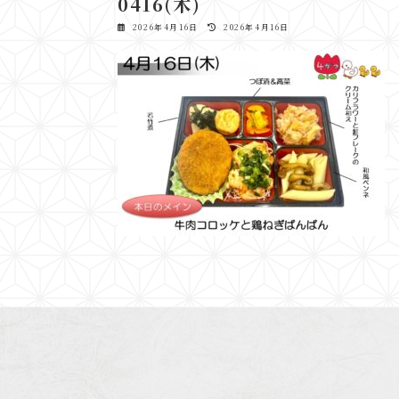
0416(木)
最
2026年4月16日
2026年4月16日
終
更
新
日
時
: