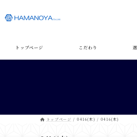
コ
ナ
ン
ビ
テ
ゲ
ン
ー
ツ
シ
へ
ョ
ス
ン
トップページ
こだわり
キ
に
ッ
移
プ
動
トップページ
0416(木)
0416(木)