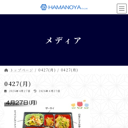
コ
ナ
ン
ビ
テ
ゲ
ン
ー
ツ
シ
へ
ョ
メディア
ス
ン
キ
に
ッ
移
プ
動
トップページ
0427(月)
0427(月)
0427(月)
最
2026年4月27日
2026年4月27日
終
更
新
日
時
: