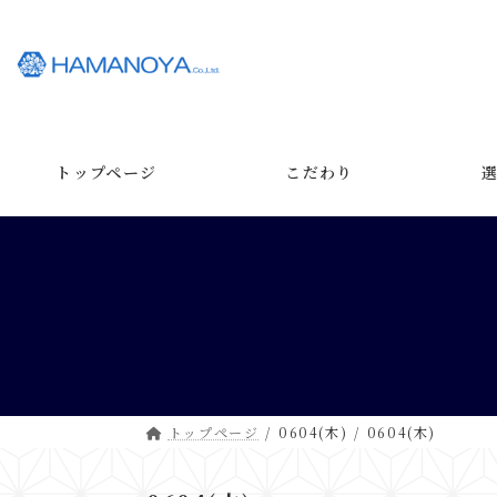
コ
ナ
ン
ビ
テ
ゲ
ン
ー
ツ
シ
へ
ョ
ス
ン
トップページ
こだわり
キ
に
ッ
移
プ
動
トップページ
0604(木)
0604(木)