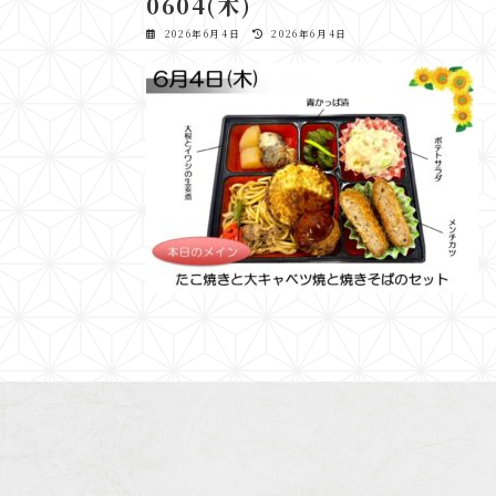
0604(木)
最
2026年6月4日
2026年6月4日
終
更
新
日
時
: