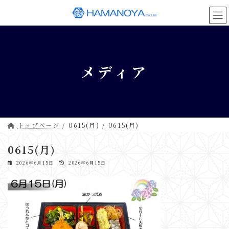
コ
ナ
ン
ビ
テ
ゲ
ン
ー
ツ
シ
へ
ョ
メディア
ス
ン
キ
に
ッ
移
プ
動
トップページ
0615(月)
0615(月)
0615(月)
最
2026年6月15日
2026年6月15日
終
更
新
日
時
: