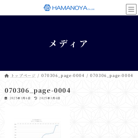
コ
ナ
ン
ビ
テ
ゲ
ン
ー
ツ
シ
へ
ョ
メディア
ス
ン
キ
に
ッ
移
プ
動
トップページ
070306_page-0004
070306_page-0004
070306_page-0004
最
2025年3月6日
2025年3月6日
終
更
新
日
時
: