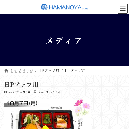
コ
ナ
ン
ビ
テ
ゲ
ン
ー
ツ
シ
へ
ョ
メディア
ス
ン
キ
に
ッ
移
プ
動
トップページ
HPアップ用
HPアップ用
HPアップ用
最
2024年10月7日
2024年10月7日
終
更
新
日
時
: