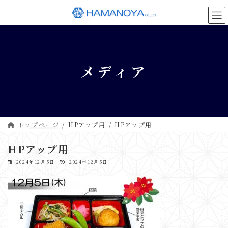
コ
ナ
ン
ビ
テ
ゲ
ン
ー
ツ
シ
へ
ョ
メディア
ス
ン
キ
に
ッ
移
プ
動
トップページ
HPアップ用
HPアップ用
HPアップ用
最
2024年12月5日
2024年12月5日
終
更
新
日
時
: