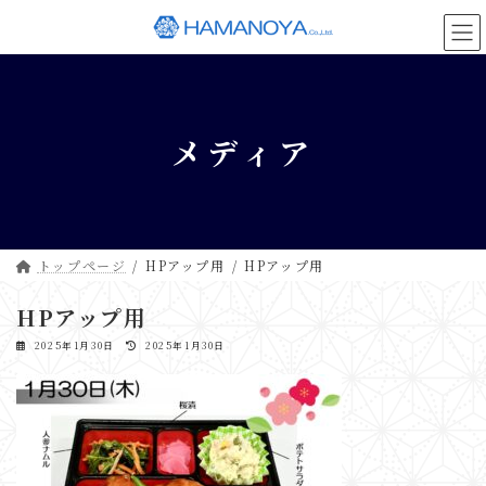
コ
ナ
ン
ビ
テ
ゲ
ン
ー
ツ
シ
へ
ョ
メディア
ス
ン
キ
に
ッ
移
プ
動
トップページ
HPアップ用
HPアップ用
HPアップ用
最
2025年1月30日
2025年1月30日
終
更
新
日
時
: