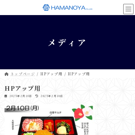
コ
ナ
ン
ビ
テ
ゲ
ン
ー
ツ
シ
へ
ョ
メディア
ス
ン
キ
に
ッ
移
プ
動
トップページ
HPアップ用
HPアップ用
HPアップ用
最
2025年2月10日
2025年2月10日
終
更
新
日
時
: