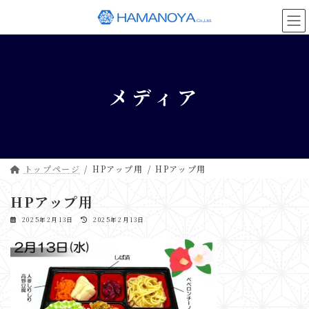
コ
ナ
ン
ビ
テ
ゲ
ン
ー
ツ
シ
へ
ョ
メディア
ス
ン
キ
に
ッ
移
プ
動
トップページ
HPアップ用
HPアップ用
HPアップ用
最
2025年2月13日
2025年2月13日
終
更
新
日
時
: