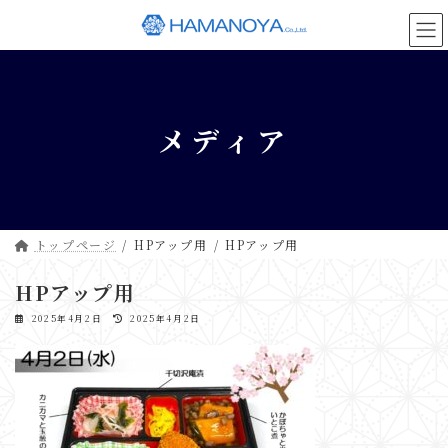
コ
ナ
ン
ビ
テ
ゲ
ン
ー
ツ
シ
へ
ョ
メディア
ス
ン
キ
に
ッ
移
プ
動
トップページ
HPアップ用
HPアップ用
HPアップ用
最
2025年4月2日
2025年4月2日
終
更
新
日
時
: