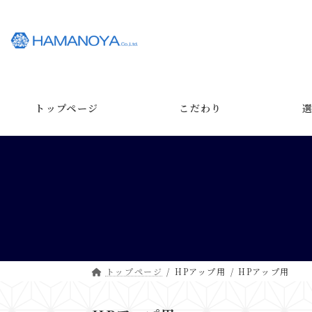
コ
ナ
ン
ビ
テ
ゲ
ン
ー
ツ
シ
へ
ョ
ス
ン
トップページ
こだわり
キ
に
ッ
移
プ
動
トップページ
HPアップ用
HPアップ用