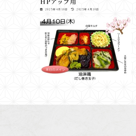
HPアップ用
最
2025年4月10日
2025年4月10日
終
更
新
日
時
: