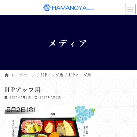
コ
ナ
ン
ビ
テ
ゲ
ン
ー
ツ
シ
へ
ョ
メディア
ス
ン
キ
に
ッ
移
プ
動
トップページ
HPアップ用
HPアップ用
HPアップ用
最
2025年5月2日
2025年5月2日
終
更
新
日
時
: