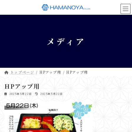
コ
ナ
ン
ビ
テ
ゲ
ン
ー
ツ
シ
へ
ョ
メディア
ス
ン
キ
に
ッ
移
プ
動
トップページ
HPアップ用
HPアップ用
HPアップ用
最
2025年5月22日
2025年5月22日
終
更
新
日
時
: