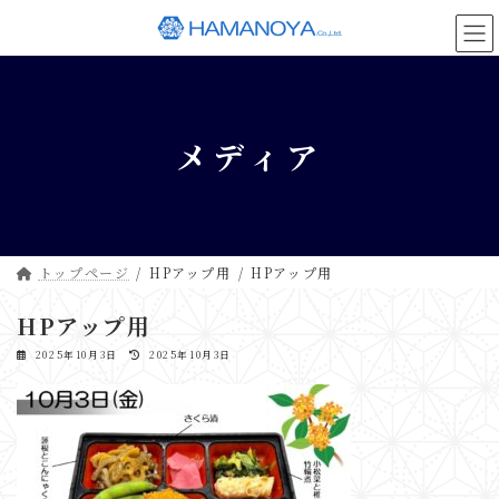
コ
ナ
ン
ビ
テ
ゲ
ン
ー
ツ
シ
へ
ョ
メディア
ス
ン
キ
に
ッ
移
プ
動
トップページ
HPアップ用
HPアップ用
HPアップ用
最
2025年10月3日
2025年10月3日
終
更
新
日
時
: