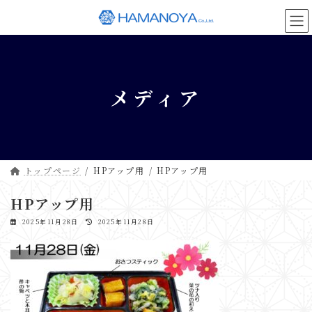
コ
ナ
ン
ビ
テ
ゲ
ン
ー
ツ
シ
へ
ョ
メディア
ス
ン
キ
に
ッ
移
プ
動
トップページ
HPアップ用
HPアップ用
HPアップ用
最
2025年11月28日
2025年11月28日
終
更
新
日
時
: