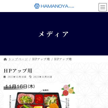
コ
ナ
ン
ビ
テ
ゲ
ン
ー
ツ
シ
へ
ョ
メディア
ス
ン
キ
に
ッ
移
プ
動
トップページ
HPアップ用
HPアップ用
HPアップ用
最
2023年11月16日
2023年11月16日
終
更
新
日
時
: