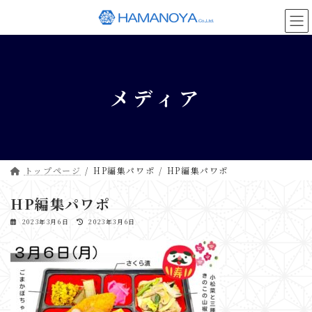
コ
ナ
ン
ビ
テ
ゲ
ン
ー
ツ
シ
へ
ョ
メディア
ス
ン
キ
に
ッ
移
プ
動
トップページ
HP編集パワポ
HP編集パワポ
HP編集パワポ
最
2023年3月6日
2023年3月6日
終
更
新
日
時
: