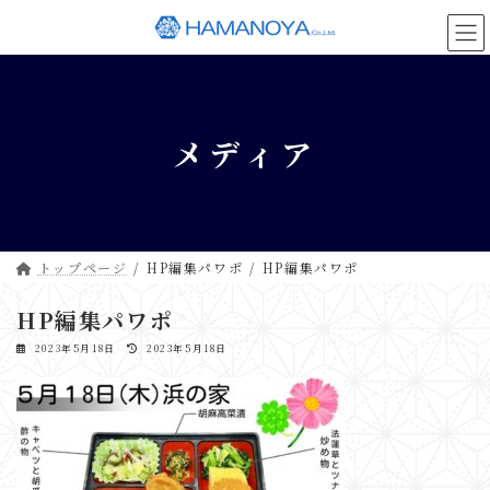
コ
ナ
ン
ビ
テ
ゲ
ン
ー
ツ
シ
へ
ョ
メディア
ス
ン
キ
に
ッ
移
プ
動
トップページ
HP編集パワポ
HP編集パワポ
HP編集パワポ
最
2023年5月18日
2023年5月18日
終
更
新
日
時
: