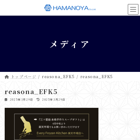
コ
ナ
ン
ビ
テ
ゲ
ン
ー
ツ
シ
へ
ョ
メディア
ス
ン
キ
に
ッ
移
プ
動
トップページ
reasona_EFK5
reasona_EFK5
reasona_EFK5
最
2025年3月29日
2025年3月29日
終
更
新
日
時
: