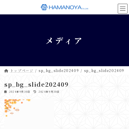
コ
ナ
ン
ビ
テ
ゲ
ン
ー
ツ
シ
へ
ョ
メディア
ス
ン
キ
に
ッ
移
プ
動
トップページ
sp_bg_slide202409
sp_bg_slide202409
sp_bg_slide202409
最
2024年9月30日
2024年9月30日
終
更
新
日
時
: