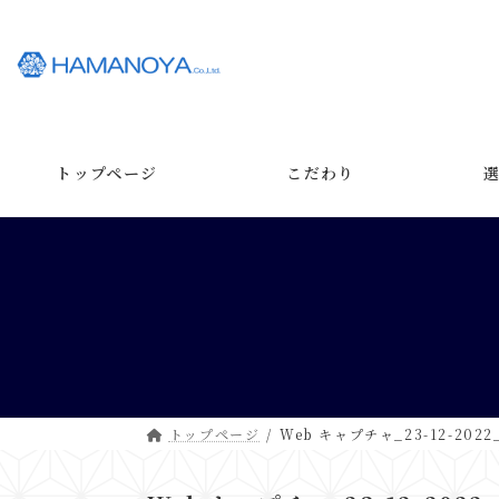
コ
ナ
ン
ビ
テ
ゲ
ン
ー
ツ
シ
へ
ョ
ス
ン
トップページ
こだわり
キ
に
ッ
移
プ
動
トップページ
Web キャプチャ_23-12-2022_