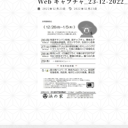
Web キャプチャ_23-12-2022_
最
2022年12月23日
2022年12月23日
終
更
新
日
時
: