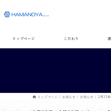
コ
ナ
ン
ビ
テ
ゲ
ン
ー
ツ
シ
へ
ョ
ス
ン
トップページ
こだわり
キ
に
ッ
移
プ
動
トップページ
お知らせ
お知らせ
2月23