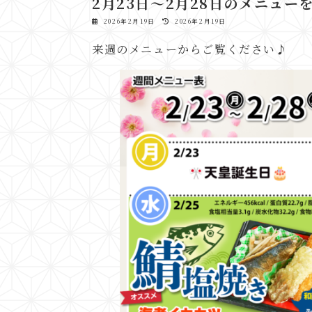
2月23日～2月28日のメニュー
最
2026年2月19日
2026年2月19日
終
更
来週のメニューからご覧ください♪
新
日
時
: