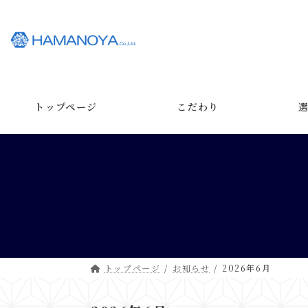
コ
ナ
ン
ビ
テ
ゲ
ン
ー
ツ
シ
へ
ョ
ス
ン
トップページ
こだわり
キ
に
ッ
移
プ
動
トップページ
お知らせ
2026年6月