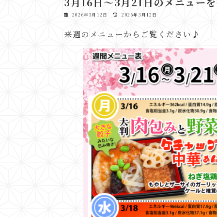
3月16日～3月21日のメニュー
最
2026年3月12日
2026年3月12日
終
更
来週のメニューからご覧ください♪
新
日
時
: