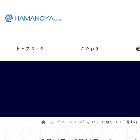
コ
ナ
ン
ビ
テ
ゲ
ン
ー
ツ
シ
へ
ョ
ス
ン
トップページ
こだわり
キ
に
ッ
移
プ
動
トップページ
お知らせ
お知らせ
3月16