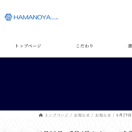
コ
ナ
ン
ビ
テ
ゲ
ン
ー
ツ
シ
へ
ョ
ス
ン
トップページ
こだわり
キ
に
ッ
移
プ
動
トップページ
お知らせ
お知らせ
6月29