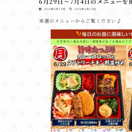
6月29日～7月4日のメニューを
最
2026年6月25日
2026年6月25日
終
更
来週のメニューからご覧ください♪
新
日
時
: